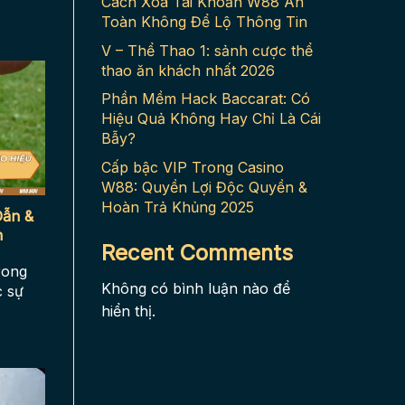
Cách Xóa Tài Khoản W88 An
Toàn Không Để Lộ Thông Tin
V – Thể Thao 1: sảnh cược thể
thao ăn khách nhất 2026
Phần Mềm Hack Baccarat: Có
Hiệu Quả Không Hay Chỉ Là Cái
Bẫy?
Cấp bậc VIP Trong Casino
W88: Quyền Lợi Độc Quyền &
Hoàn Trả Khủng 2025
Dẫn &
n
Recent Comments
rong
Không có bình luận nào để
 sự
hiển thị.