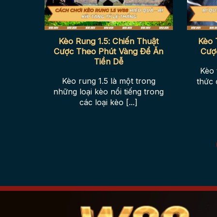
Kèo Rung 1.5: Chiến Thuật
Kèo 
Cược Theo Phút Vàng Để Ăn
Cượ
Tiền Dễ
Kèo 
Kèo rung 1.5 là một trong
thức 
những loại kèo nổi tiếng trong
các loại kèo [...]