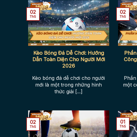
02
02
Th5
Th5
Kèo Bóng Đá Dễ Chơi: Hướng
Phần
Dẫn Toàn Diện Cho Người Mới
Công
2026
Kèo bóng đá dễ chơi cho người
Phần 
mới là một trong những hình
một c
thức giải [...]
01
02
Th5
Th5