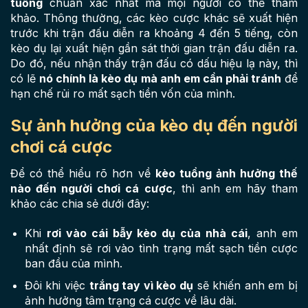
tuồng
chuẩn xác nhất mà mọi người có thể tham
khảo. Thông thường, các kèo cược khác sẽ xuất hiện
trước khi trận đấu diễn ra khoảng 4 đến 5 tiếng, còn
kèo dụ lại xuất hiện gần sát thời gian trận đấu diễn ra.
Do đó, nếu nhận thấy trận đấu có dấu hiệu lạ này, thì
có lẽ
nó chính là kèo dụ mà anh em cần phải tránh
để
hạn chế rủi ro mất sạch tiền vốn của mình.
Sự ảnh hưởng của kèo dụ đến người
chơi cá cược
Để có thể hiểu rõ hơn về
kèo tuồng ảnh hưởng thế
nào đến người chơi cá cược
, thì anh em hãy tham
khảo các chia sẻ dưới đây:
Khi
rơi vào cái bẫy kèo dụ của nhà cái
, anh em
nhất định sẽ rơi vào tình trạng mất sạch tiền cược
ban đầu của mình.
Đôi khi việc
trắng tay vì kèo dụ
sẽ khiến anh em bị
ảnh hưởng tâm trạng cá cược về lâu dài.