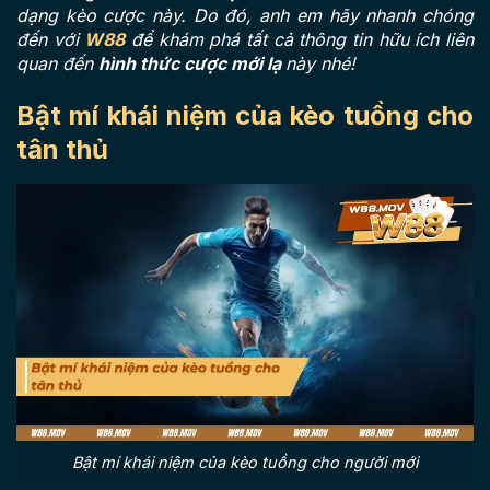
dạng kèo cược này. Do đó, anh em hãy nhanh chóng
đến với
W88
để khám phá tất cả thông tin hữu ích liên
quan đến
hình thức cược mới lạ
này nhé!
Bật mí khái niệm của kèo tuồng cho
tân thủ
Bật mí khái niệm của kèo tuồng cho người mới