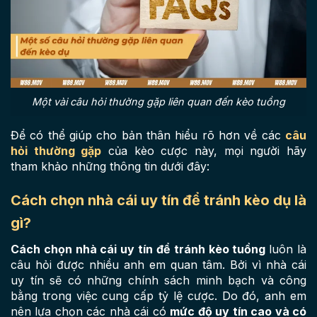
Một vài câu hỏi thường gặp liên quan đến kèo tuồng
Để có thể giúp cho bản thân hiểu rõ hơn về các
câu
hỏi thường gặp
của kèo cược này, mọi người hãy
tham khảo những thông tin dưới đây:
Cách chọn nhà cái uy tín để tránh kèo dụ là
gì?
Cách chọn nhà cái uy tín để tránh kèo tuồng
luôn là
câu hỏi được nhiều anh em quan tâm. Bởi vì nhà cái
uy tín sẽ có những chính sách minh bạch và công
bằng trong việc cung cấp tỷ lệ cược. Do đó, anh em
nên lựa chọn các nhà cái có
mức độ uy tín cao và có