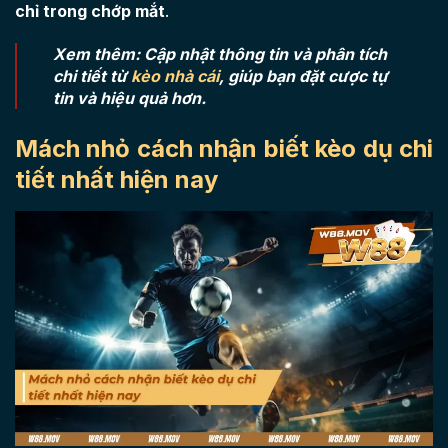
chỉ trong chớp mắt
.
Xem thêm: Cập nhật thông tin và phân tích
chi tiết từ
kèo nhà cái
, giúp bạn đặt cược tự
tin và hiệu quả hơn.
Mách nhỏ cách nhận biết kèo dụ chi
tiết nhất hiện nay