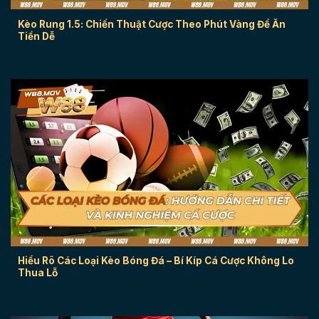
Kèo Rung 1.5: Chiến Thuật Cược Theo Phút Vàng Để Ăn
Tiền Dễ
Hiểu Rõ Các Loại Kèo Bóng Đá – Bí Kíp Cá Cược Không Lo
Thua Lỗ