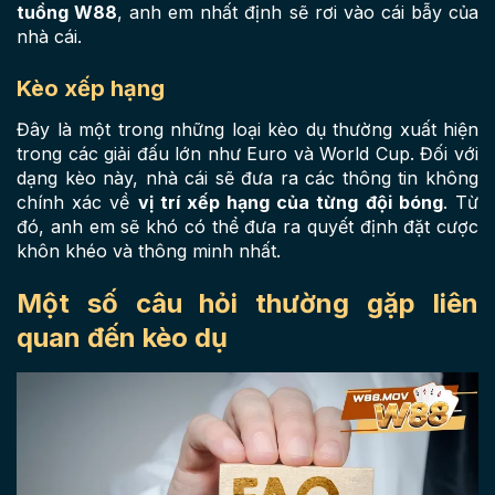
tuồng W88
, anh em nhất định sẽ rơi vào cái bẫy của
nhà cái.
Kèo xếp hạng
Đây là một trong những loại kèo dụ thường xuất hiện
trong các giải đấu lớn như Euro và World Cup. Đối với
dạng kèo này, nhà cái sẽ đưa ra các thông tin không
chính xác về
vị trí xếp hạng của từng đội bóng
. Từ
đó, anh em sẽ khó có thể đưa ra quyết định đặt cược
khôn khéo và thông minh nhất.
Một số câu hỏi thường gặp liên
quan đến kèo dụ