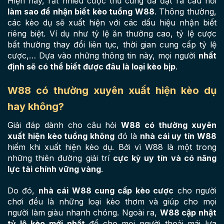
Hiện nay, rất nhiều cược thủ cũng đã đặt ra câu hỏi
làm sao để nhận biết kèo tuồng W88
. Thông thường,
các kèo dụ sẽ xuất hiện với các dấu hiệu nhận biết
riêng biệt. Ví dụ như tỷ lệ ăn thưởng cao, tỷ lệ cược
bất thường thay đổi liên tục, thời gian cung cấp tỷ lệ
cược,… Dựa vào những thông tin này, mọi người
nhất
định sẽ có thể biết được đâu là loại kèo bịp
.
W88 có thường xuyên xuất hiện kèo dụ
hay không?
Giải đáp dành cho câu hỏi
W88 có thường xuyên
xuất hiện kèo tuồng không
đó là
nhà cái uy tín W88
hiếm khi xuất hiện kèo dụ. Bởi vì W88 là một trong
những thiên đường giải trí
cực kỳ uy tín và có năng
lực tài chính vững vàng
.
Do đó,
nhà cái W88 cung cấp kèo cược
cho người
chơi đều là những loại kèo thơm và giúp cho mọi
người làm giàu nhanh chóng. Ngoài ra,
W88 cập nhật
tỷ lệ kèo mới nhất
để cho mọi người thoải mái lựa