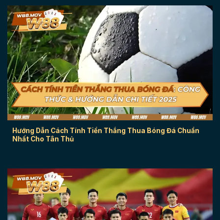
Hướng Dẫn Cách Tính Tiền Thắng Thua Bóng Đá Chuẩn
Nhất Cho Tân Thủ