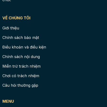
VỀ CHÚNG TÔI
Giới thiệu
Chính sách bảo mật
Điều khoản và điều kiện
Chính sách nội dung
Miễn trừ trách nhiệm
Chơi có trách nhiệm
Câu hỏi thường gặp
MENU