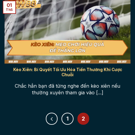
01
Th5
Kèo Xiên: Bí Quyết Tối Ưu Hóa Tiền Thưởng Khi Cược
Chuỗi
Chắc hẳn bạn đã từng nghe đến kèo xiên nếu
thường xuyên tham gia vào [...]
1
2