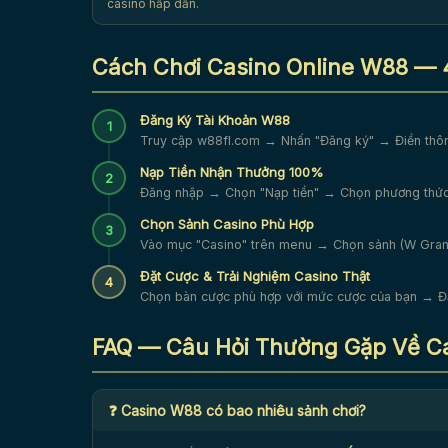
casino hấp dẫn.
Cách Chơi Casino Online W88 — 
Đăng Ký Tài Khoản W88
1
Truy cập w88fl.com → Nhấn "Đăng ký" → Điền thông 
Nạp Tiền Nhận Thưởng 100%
2
Đăng nhập → Chọn "Nạp tiền" → Chọn phương thức (
Chọn Sảnh Casino Phù Hợp
3
Vào mục "Casino" trên menu → Chọn sảnh (W Grand /
Đặt Cược & Trải Nghiệm Casino Thật
4
Chọn bàn cược phù hợp với mức cược của bạn → Đặt
FAQ — Câu Hỏi Thường Gặp Về C
❓ Casino W88 có bao nhiêu sảnh chơi?