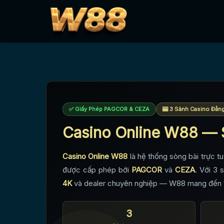
Chuyển
đến
nội
dung
✅ Giấy Phép PAGCOR & CEZA
🎰 3 Sảnh Casino Đẳn
Casino Online W88 — 
Casino Online W88
là hệ thống sòng bài trực t
được cấp phép bởi
PAGCOR
và
CEZA
. Với 3
4K
và dealer chuyên nghiệp — W88 mang đến trả
3