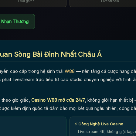
Loại game
Livestream
ý Nhận Thưởng
Quan Sòng Bài Đỉnh Nhất Châu Á
 tuyến cao cấp trong hệ sinh thái
W88
— nền tảng cá cược hàng đầu
c phát livestream trực tiếp từ các studio chuyên nghiệp với hình
 theo giờ giấc,
Casino W88 mở cửa 24/7
, không giới hạn thiết bị
c kiểm định quốc tế đảm bảo mọi kết quả ngẫu nhiên, công bằn
⚡ Công Nghệ Live Casino
Livestream 4K, không giật lag, 
→