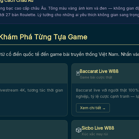
ng Cách Châu Âu
òng bạc cao cấp châu Âu. Tông màu vàng ánh kim và đen — không gian đậm 
i 27 bàn Roulette. Lý tưởng cho những ai yêu thích không gian sang trọng
 Khám Phá Từng Tựa Game
ừ cổ điển quốc tế đến game bài truyền thống Việt Nam. Nhấn vào
Baccarat Live W88
🃏
Game bài cược thật
ivestream 4K, tương tác thời gian
Baccarat live với người thật 100
nghiệp, tỷ lệ cược cạnh tranh — l
Xem chi tiết →
Sicbo Live W88
🎲
Xúc xắc may rủi