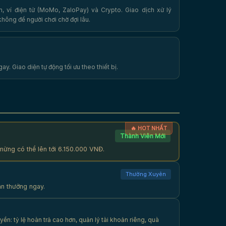
m, ví điện tử (MoMo, ZaloPay) và Crypto. Giao dịch xử lý
ông để người chơi chờ đợi lâu.
. Giao diện tự động tối ưu theo thiết bị.
🔥 HOT NHẤT
Thành Viên Mới
mừng có thể lên tới 6.150.000 VNĐ.
Thường Xuyên
ận thưởng ngay.
ền: tỷ lệ hoàn trả cao hơn, quản lý tài khoản riêng, quà