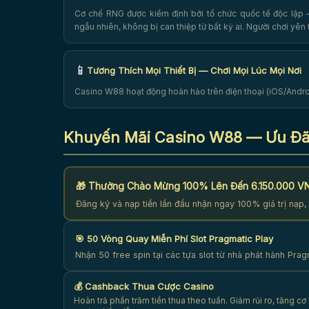
Cơ chế RNG được kiểm định bởi tổ chức quốc tế độc lập
ngẫu nhiên, không bị can thiệp từ bất kỳ ai. Người chơi yên 
📱
Tương Thích Mọi Thiết Bị — Chơi Mọi Lúc Mọi Nơi
Casino W88 hoạt động hoàn hảo trên điện thoại (iOS/Android)
Khuyến Mãi Casino W88 — Ưu Đã
🎁 Thưởng Chào Mừng 100% Lên Đến 6.150.000 V
Đăng ký và nạp tiền lần đầu nhận ngay 100% giá trị nạp
🎯 50 Vòng Quay Miễn Phí Slot Pragmatic Play
Nhận 50 free spin tại các tựa slot từ nhà phát hành Pra
💰 Cashback Thua Cược Casino
Hoàn trả phần trăm tiền thua theo tuần. Giảm rủi ro, tăng cơ 