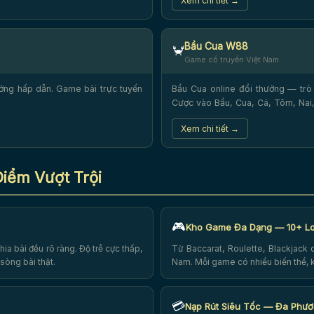
Xem chi tiết →
Bầu Cua W88
🦀
Game cổ truyền Việt Nam
ưởng hấp dẫn. Game bài trực tuyến
Bầu Cua online đổi thưởng — trò
Cược vào Bầu, Cua, Cá, Tôm, Nai,
Xem chi tiết →
iểm Vượt Trội
🎮
Kho Game Đa Dạng — 10+ Lo
ia bài đều rõ ràng. Độ trễ cực thấp,
Từ Baccarat, Roulette, Blackjack 
sòng bài thật.
Nam. Mỗi game có nhiều biến thể,
💳
Nạp Rút Siêu Tốc — Đa Phư