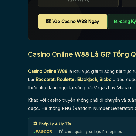
Sảnh casino
🎰 Vào Casino W88 Ngay
📝 Đăng K
Casino Online W88 Là Gì? Tổng 
Casino Online W88
là khu vực giải trí sòng bài trực
bài
Baccarat, Roulette, Blackjack, Sicbo
... đều đượ
thực như đang ngồi tại sòng bài Vegas hay Macau.
Khác với casino truyền thống phải di chuyển và tuân
được. Hệ thống RNG (Random Number Generator) đượ
🏛️ Pháp Lý & Uy Tín
PAGCOR
— Tổ chức quản lý cờ bạc Philippines
✓