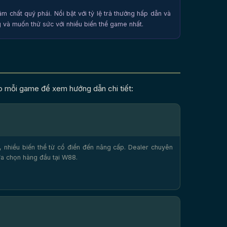
chất quý phái. Nổi bật với tỷ lệ trả thưởng hấp dẫn và
 và muốn thử sức với nhiều biến thể game nhất.
 mỗi game để xem hướng dẫn chi tiết:
%, nhiều biến thể từ cổ điển đến nâng cấp. Dealer chuyên
ựa chọn hàng đầu tại W88.