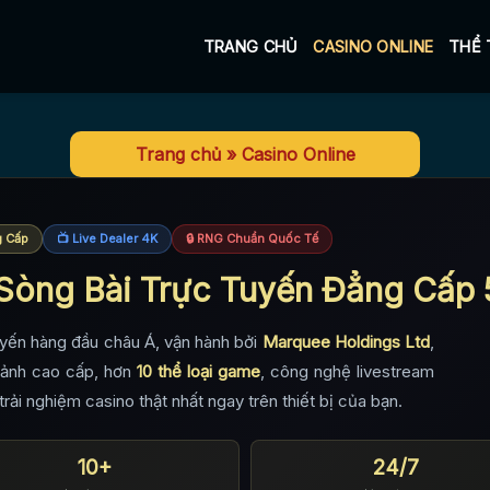
TRANG CHỦ
CASINO ONLINE
THỂ 
Trang chủ
»
Casino Online
g Cấp
📺 Live Dealer 4K
🔒 RNG Chuẩn Quốc Tế
Sòng Bài Trực Tuyến Đẳng Cấp 
uyến hàng đầu châu Á, vận hành bởi
Marquee Holdings Ltd
,
 sảnh cao cấp, hơn
10 thể loại game
, công nghệ livestream
i nghiệm casino thật nhất ngay trên thiết bị của bạn.
10+
24/7