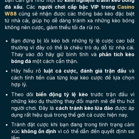
đá xấu
. Các
người chơi cấp bậc VIP trong
Casino
W88
cũng sẽ nhận được các thông báo kèo đặc biệt
từ nhà cái, giúp họ dễ dàng tránh xa những kèo bóng
không nên cược, giảm thiểu tối đa rủi ro.
Bạn đừng bị lôi kéo bởi những tỷ lệ cược cao bất
thường vì đây có thể là chiêu trò dụ dỗ từ nhà cái.
Thay vào đó hãy giữ bình tĩnh và
phân tích kèo
bóng đá
một cách cẩn thận.
Hãy hiểu rõ
luật cá cược, đánh giá trận đấu
và
cách tính tiền của từng loại kèo cược để lựa chọn
hợp lý.
Theo dõi
biến động tỷ lệ kèo
trước trận đấu vì
những kèo dụ thường thay đổi mạnh mẽ để thu hút
người chơi. Đây là
cách tránh kèo lừa đảo
được áp
dụng rất hiệu quả trong thế giới cá cược hiện nay.
Tránh đặt cược khi bạn đang trong tình trạng cảm
xúc
không ổn định
vì có thể dẫn đến quyết định sai
lầm.