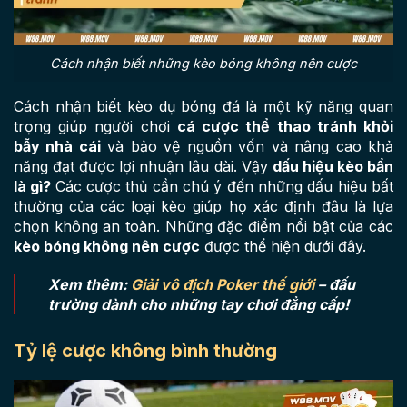
Cách nhận biết những kèo bóng không nên cược
Cách nhận biết kèo dụ bóng đá là một kỹ năng quan
trọng giúp người chơi
cá cược thể thao tránh khỏi
bẫy nhà cái
và bảo vệ nguồn vốn và nâng cao khả
năng đạt được lợi nhuận lâu dài. Vậy
dấu hiệu kèo bẩn
là gì?
Các cược thủ cần chú ý đến những dấu hiệu bất
thường của các loại kèo giúp họ xác định đâu là lựa
chọn không an toàn. Những đặc điểm nổi bật của các
kèo bóng không nên cược
được thể hiện dưới đây.
Xem thêm:
Giải vô địch Poker thế giới
– đấu
trường dành cho những tay chơi đẳng cấp!
Tỷ lệ cược không bình thường