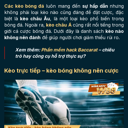
Các kèo bóng đá
luôn mang đến
sự hấp dẫn
nhưng
không phải loại kèo nào cũng đáng để đặt cược, đặc
biệt là
kèo châu Âu
, là một loại kèo phổ biến trong
bóng đá. Ngoài ra,
kèo châu Á
cũng rất nổi tiếng trong
giới cá cược bóng đá. Dưới đây là danh sách
kèo nào
không nên đánh
để giúp người chơi giảm thiểu rủi ro.
Xem thêm:
Phần mềm hack Baccarat
– chiêu
trò hay công cụ hỗ trợ thực sự?
Kèo trực tiếp – kèo bóng không nên cược