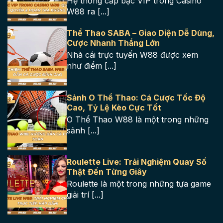
Hệ thống cấp bậc VIP trong Casino
W88 ra [...]
Thể Thao SABA – Giao Diện Dễ Dùng,
Cược Nhanh Thắng Lớn
Nhà cái trực tuyến W88 được xem
như điểm [...]
Sảnh O Thể Thao: Cá Cược Tốc Độ
Cao, Tỷ Lệ Kèo Cực Tốt
O Thể Thao W88 là một trong những
sảnh [...]
Roulette Live: Trải Nghiệm Quay Số
Thật Đến Từng Giây
Roulette là một trong những tựa game
giải trí [...]