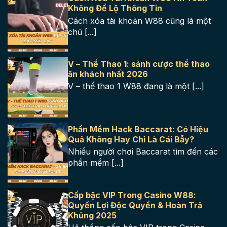
Không Để Lộ Thông Tin
Cách xóa tài khoản W88 cũng là một
chủ [...]
V – Thể Thao 1: sảnh cược thể thao
ăn khách nhất 2026
V – thể thao 1 W88 đang là một [...]
Phần Mềm Hack Baccarat: Có Hiệu
Quả Không Hay Chỉ Là Cái Bẫy?
Nhiều người chơi Baccarat tìm đến các
phần mềm [...]
Cấp bậc VIP Trong Casino W88:
Quyền Lợi Độc Quyền & Hoàn Trả
Khủng 2025