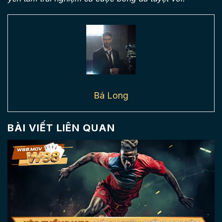
Bá Long
BÀI VIẾT LIÊN QUAN