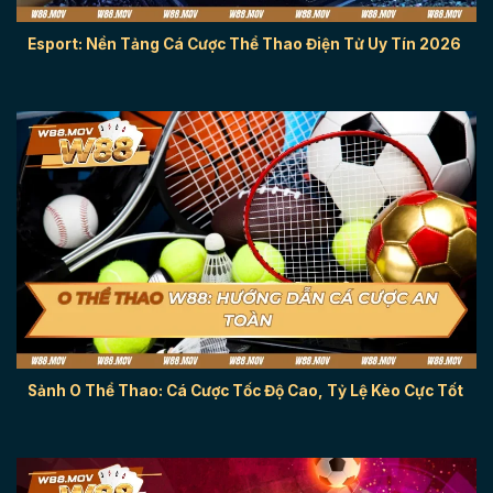
Esport: Nền Tảng Cá Cược Thể Thao Điện Tử Uy Tín 2026
Sảnh O Thể Thao: Cá Cược Tốc Độ Cao, Tỷ Lệ Kèo Cực Tốt