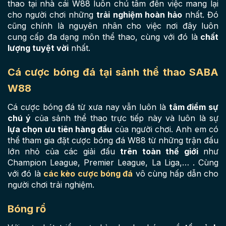
thao tại nhà cái W88 luôn chú tâm đến việc mang lại
cho người chơi những
trải nghiệm hoàn hảo
nhất. Đó
cũng chính là nguyên nhân cho việc nơi đây luôn
cung cấp đa dạng môn thể thao, cùng với đó là
chất
lượng tuyệt vời
nhất.
Cá cược bóng đá tại sảnh thể thao SABA
W88
Cá cược bóng đá từ xưa nay vẫn luôn là
tâm điểm sự
chú ý
của sảnh thể thao trực tiếp này và luôn là sự
lựa chọn ưu tiên hàng đầu
của người chơi. Anh em có
thể tham gia đặt cược bóng đá W88 từ những trận đấu
lớn nhỏ của các giải đấu
trên toàn thế giới
như
Champion League, Premier League, La Liga,… . Cùng
với đó là
các kèo cược bóng đá
vô cùng hấp dẫn cho
người chơi trải nghiệm.
Bóng rổ