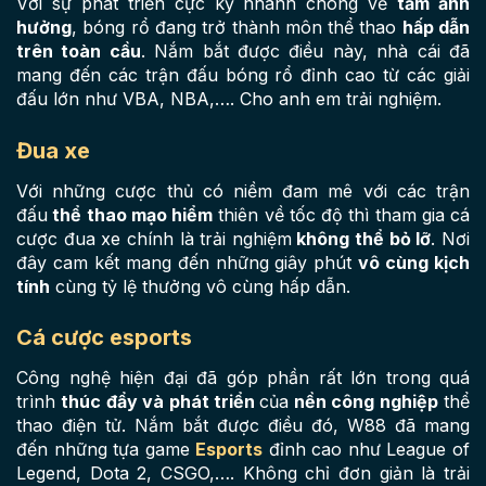
Với sự phát triển cực kỳ nhanh chóng về
tầm ảnh
hưởng
, bóng rổ đang trở thành môn thể thao
hấp dẫn
trên toàn cầu
. Nắm bắt được điều này, nhà cái đã
mang đến các trận đấu bóng rổ đỉnh cao từ các giải
đấu lớn như VBA, NBA,…. Cho anh em trải nghiệm.
Đua xe
Với những cược thủ có niềm đam mê với các trận
đấu
thể thao mạo hiểm
thiên về tốc độ thì tham gia cá
cược đua xe chính là trải nghiệm
không thể bỏ lỡ
. Nơi
đây cam kết mang đến những giây phút
vô cùng kịch
tính
cùng tỷ lệ thưởng vô cùng hấp dẫn.
Cá cược esports
Công nghệ hiện đại đã góp phần rất lớn trong quá
trình
thúc đẩy và phát triển
của
nền công nghiệp
thể
thao điện tử. Nắm bắt được điều đó, W88 đã mang
đến những tựa game
Esports
đỉnh cao như League of
Legend, Dota 2, CSGO,…. Không chỉ đơn giản là trải