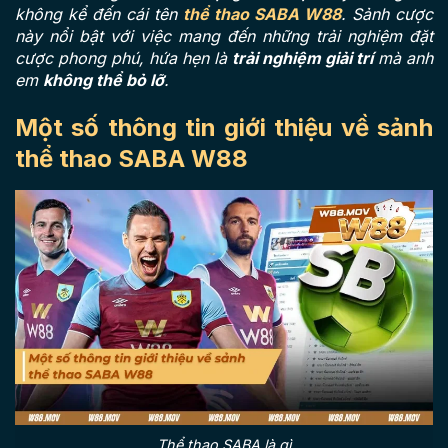
không kể đến cái tên
thể thao SABA W88
. Sảnh cược
này nổi bật với việc mang đến những trải nghiệm đặt
cược phong phú, hứa hẹn là
trải nghiệm giải trí
mà anh
em
không thể bỏ lỡ
.
Một số thông tin giới thiệu về sảnh
thể thao SABA W88
Thể thao SABA là gì