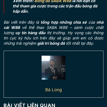
Xem thêm:
Bóng đá SABA W88
là nơi bạn có
thể tham gia cược trong các trận đấu bóng đá
hấp dẫn.
Bài viết trên đây là
tổng hợp những chia sẻ
của
nhà
cái W88
về thể thao SABA W88 – sảnh cược chất
lượng
uy tín hàng đầu
thị trường. Hy vọng các thông
tin cực kỳ hữu ích trên đây sẽ giúp anh em có được
những trải nghiệm
giải trí bóng đá
tốt nhất tại đây.
Bá Long
BÀI VIẾT LIÊN QUAN