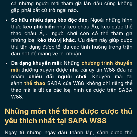
cả những người mới tham gia lần đầu cũng không
gặp phải bất cứ trở ngại nào.
Sở hữu nhiều dạng kèo độc đáo
: Ngoài những hình
thức
kèo phổ biến
như kèo châu Âu, kèo cược thể
thao châu Á,… người chơi còn có thể tham gia
những loại
kèo thú vị khác
. Ưu điểm này giúp cược
thủ tận dụng được tối đa các tình huống trong trận
đấu hot để mang về lợi nhuận.
Đa dạng khuyến mãi
: Những
chương trình khuyến
mãi
thường xuyên được nhà cái uy tín W88 đưa ra
nhằm
chiêu đãi người chơi
. Khuyến mãi tại
sảnh
thể thao
SABA của W88 không chỉ riêng thể
thao mà là tất cả các loại hình cá cược trên SABA
W88.
Những môn thể thao được cược thủ
yêu thích nhất tại SAPA W88
Ngay từ những ngày đầu thành lập, sảnh cược thể