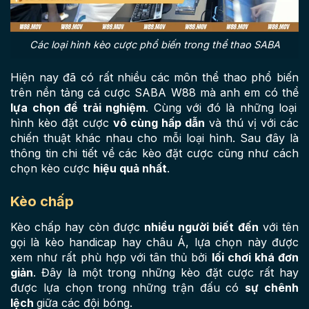
Các loại hình kèo cược phổ biến trong thể thao SABA
Hiện nay đã có rất nhiều các môn thể thao phổ biến
trên nền tảng cá cược SABA W88 mà anh em có thể
lựa chọn để trải nghiệm
. Cùng với đó là những loại
hình kèo đặt cược
vô cùng hấp dẫn
và thú vị với các
chiến thuật khác nhau cho mỗi loại hình. Sau đây là
thông tin chi tiết về các kèo đặt cược cũng như cách
chọn kèo cược
hiệu quả nhất
.
Kèo chấp
Kèo chấp hay còn được
nhiều người biết đến
với tên
gọi là kèo handicap hay châu Á, lựa chọn này được
xem như rất phù hợp với tân thủ bởi
lối chơi khá đơn
giản
. Đây là một trong những kèo đặt cược rất hay
được lựa chọn trong những trận đấu có
sự chênh
lệch
giữa các đội bóng.