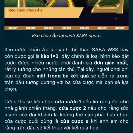
Kèo châu Âu tại sảnh SABA sports
Kèo cược châu Âu tại sảnh thể thao SABA W88 hay
còn được gọi là
kèo 1×2
, đây chính là loại hình kèo đặt
cược được nhiều người chơi đánh giá
đơn giản nhất,
rất lý tưởng cho những tân thủ. Tại đây, người chơi chỉ
cần dự đoán
một trong ba kết quả
sẽ diễn ra trong
trận đấu tương đương với ba cửa cược mà bạn sẽ lựa
chọn.
Cược thủ sẽ lựa chọn
cửa cược 1
nếu tin rằng đội chủ
nhà giành chiến thắng,
cửa cược 2
nếu cho rằng sức
mạnh của đội khách là không thể cản phá. Lựa chọn
cửa cược cuối cùng là
cửa cược x
khi anh em cho
rằng trận đấu sẽ kết thúc với kết quả hòa.